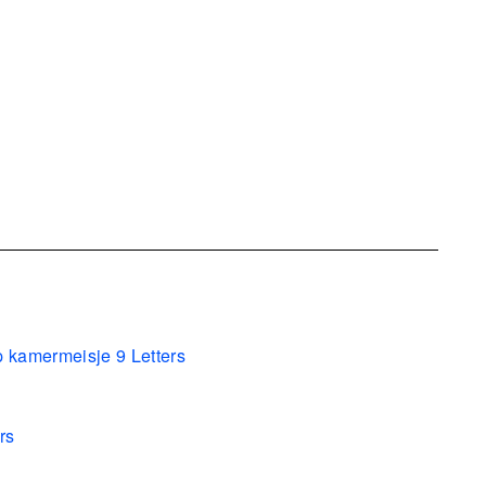
p kamermeisje 9 Letters
rs