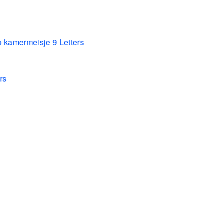
p kamermeisje 9 Letters
rs