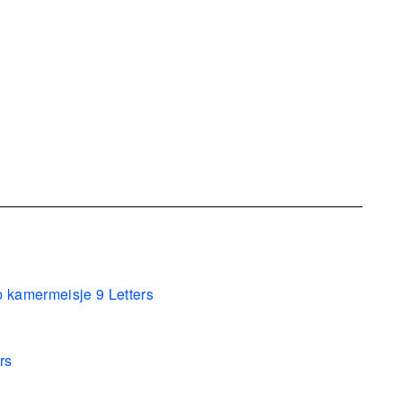
p kamermeisje 9 Letters
rs