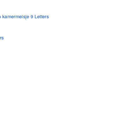
p kamermeisje 9 Letters
rs