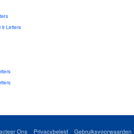
ters
 9 Letters
tters
tters
s
acteer Ons
Privacybeleid
Gebruiksvoorwaarden