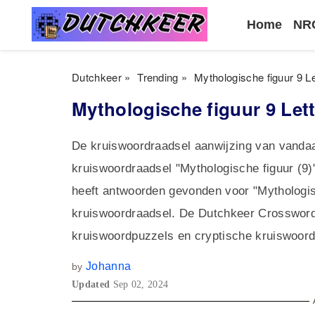
Home
NRC
Dutchkeer
»
Trending
»
Mythologische figuur 9 Le
Mythologische figuur 9 Let
De kruiswoordraadsel aanwijzing van vandaa
kruiswoordraadsel "Mythologische figuur (9)
heeft antwoorden gevonden voor "Mythologisch
kruiswoordraadsel. De Dutchkeer Crossword
kruiswoordpuzzels en cryptische kruiswoor
Johanna
by
Updated
Sep 02, 2024