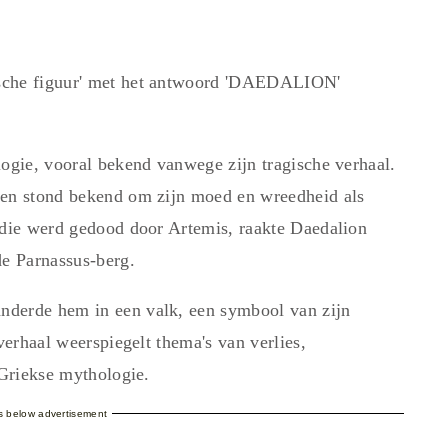
ische figuur' met het antwoord 'DAEDALION'
logie, vooral bekend vanwege zijn tragische verhaal.
 en stond bekend om zijn moed en wreedheid als
 die werd gedood door Artemis, raakte Daedalion
de Parnassus-berg.
nderde hem in een valk, een symbool van zijn
verhaal weerspiegelt thema's van verlies,
 Griekse mythologie.
es below advertisement