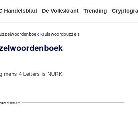
 Handelsblad
De Volkskrant
Trending
Cryptog
Puzzelwoordenboek kruiswoordpuzzels
zzelwoordenboek
ig mens 4 Letters is NURK.
Advertisement