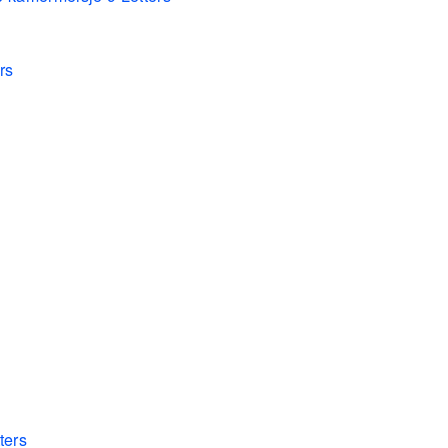
rs
ters