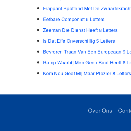
Frappant Spottend Met De Zwaartekracht
Eetbare Componist 5 Letters
Zeeman Die Dienst Heeft 8 Letters
Is Dat Effe Onverschillig 5 Letters
Bevroren Traan Van Een Europeaan 9 Le
Ramp Waarbij Men Geen Baat Heeft 6 Le
Kom Nou Geef Mij Maar Plezier 8 Letter
Over Ons
Cont