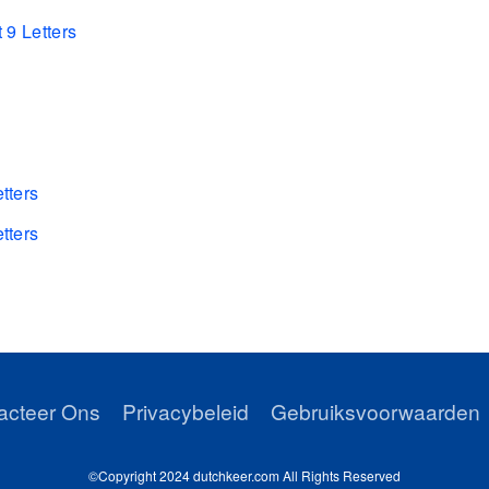
 9 Letters
tters
tters
s
acteer Ons
Privacybeleid
Gebruiksvoorwaarden
©Copyright 2024 dutchkeer.com All Rights Reserved