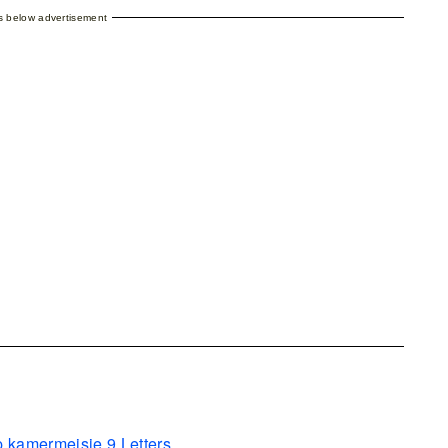
es below advertisement
p kamermeisje 9 Letters