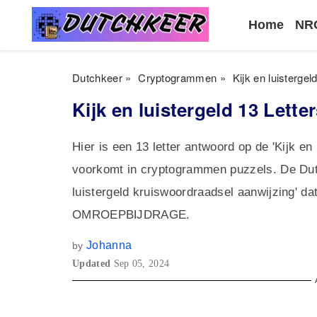
Home
NRC
Dutchkeer
»
Cryptogrammen
»
Kijk en luisterge
Kijk en luistergeld 13 Let
Hier is een 13 letter antwoord op de 'Kijk en
voorkomt in cryptogrammen puzzels. De Dut
luistergeld kruiswoordraadsel aanwijzing' dat
OMROEPBĲDRAGE.
Johanna
by
Updated
Sep 05, 2024