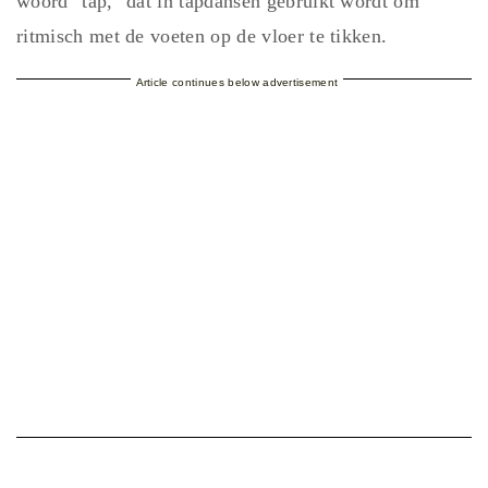
woord "tap," dat in tapdansen gebruikt wordt om
ritmisch met de voeten op de vloer te tikken.
Article continues below advertisement