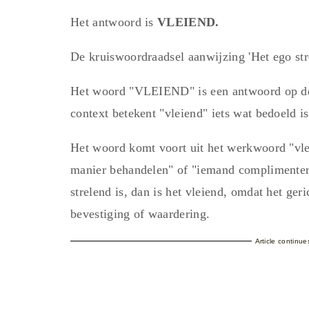
Het antwoord is
VLEIEND.
De kruiswoordraadsel aanwijzing 'Het ego st
Het woord "VLEIEND" is een antwoord op de c
context betekent "vleiend" iets wat bedoeld i
Het woord komt voort uit het werkwoord "vl
manier behandelen" of "iemand complimenteren
strelend is, dan is het vleiend, omdat het ge
bevestiging of waardering.
Article continu