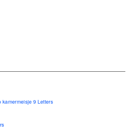
p kamermeisje 9 Letters
rs