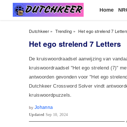
Home
NRC
Dutchkeer
»
Trending
»
Het ego strelend 7 Letter
Het ego strelend 7 Letters
De kruiswoordraadsel aanwijzing van vandaa
kruiswoordraadsel "Het ego strelend (7)" me
antwoorden gevonden voor "Het ego strelend 
Dutchkeer Crossword Solver vindt antwoord
kruiswoordpuzzels.
Johanna
by
Updated
Sep 10, 2024