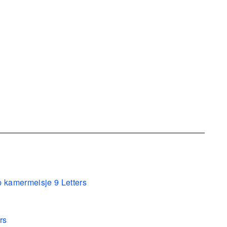
p kamermeisje 9 Letters
rs