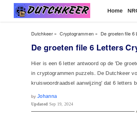
Home
NRC
Dutchkeer
»
Cryptogrammen
»
De groeten file 
De groeten file 6 Letters 
Hier is een 6 letter antwoord op de 'De groe
in cryptogrammen puzzels. De Dutchkeer von
kruiswoordraadsel aanwijzing' dat 6 letters 
Johanna
by
Updated
Sep 19, 2024