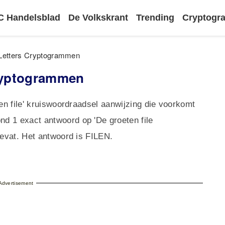
 Handelsblad
De Volkskrant
Trending
Cryptog
6 Letters Cryptogrammen
Cryptogrammen
ten file' kruiswoordraadsel aanwijzing die voorkomt
d 1 exact antwoord op 'De groeten file
bevat. Het antwoord is FILEN.
Advertisement