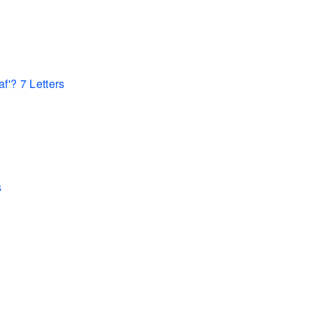
f'? 7 Letters
s