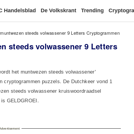
 Handelsblad
De Volkskrant
Trending
Cryptog
t muntwezen steeds volwassener 9 Letters Cryptogrammen
n steeds volwassener 9 Letters
j wordt het muntwezen steeds volwassener'
 in cryptogrammen puzzels. De Dutchkeer vond 1
wezen steeds volwassener kruiswoordraadsel
ord is GELDGROEI.
Advertisement