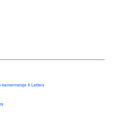
p kamermeisje 9 Letters
rs