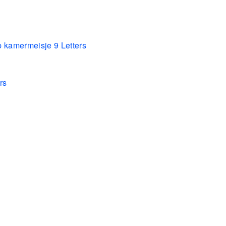
p kamermeisje 9 Letters
rs