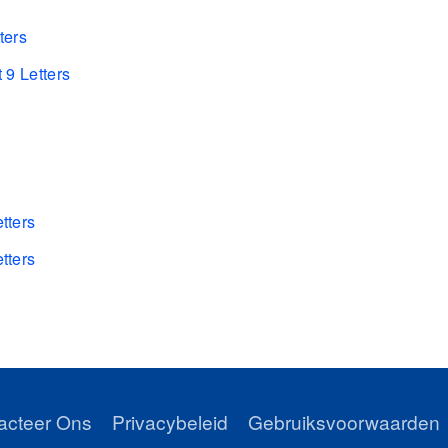
ters
 9 Letters
tters
tters
s
acteer Ons
Privacybeleid
Gebruiksvoorwaarden