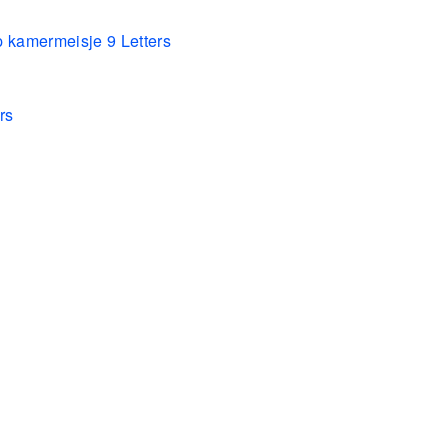
p kamermeisje 9 Letters
rs