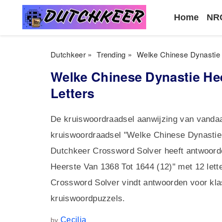
Home
NRC
Dutchkeer
»
Trending
»
Welke Chinese Dynastie 
Welke Chinese Dynastie Hee
Letters
De kruiswoordraadsel aanwijzing van vandaa
kruiswoordraadsel "Welke Chinese Dynastie 
Dutchkeer Crossword Solver heeft antwoor
Heerste Van 1368 Tot 1644 (12)" met 12 lett
Crossword Solver vindt antwoorden voor kla
kruiswoordpuzzels.
Cecilia
by