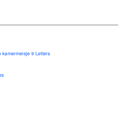
p kamermeisje 9 Letters
rs