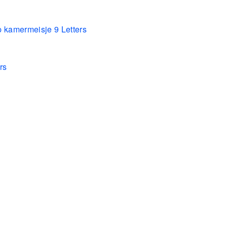
p kamermeisje 9 Letters
rs