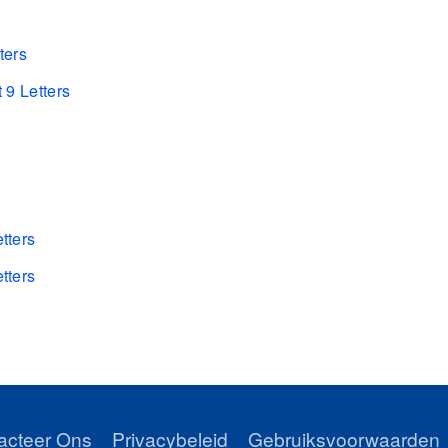
ters
 9 Letters
tters
tters
s
acteer Ons
Privacybeleid
Gebruiksvoorwaarden