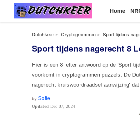
Home
NRC
Dutchkeer
»
Cryptogrammen
»
Sport tijdens na
Sport tijdens nagerecht 8
Hier is een 8 letter antwoord op de 'Sport t
voorkomt in cryptogrammen puzzels. De Dutc
nagerecht kruiswoordraadsel aanwijzing' da
Sofie
by
Updated
Dec 07, 2024