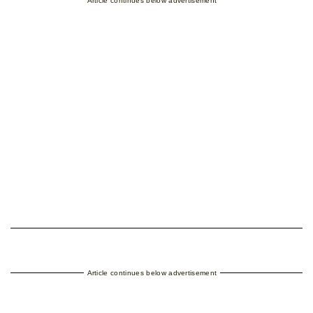
Article continues below advertisement
Article continues below advertisement