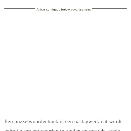
Article continues below advertisement
Een puzzelwoordenboek is een naslagwerk dat wordt
gebruikt om antwoorden te vinden op puzzels, zoals